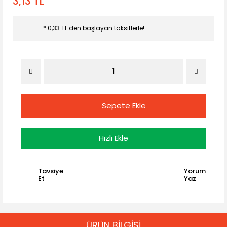
3,13 TL
* 0,33 TL den başlayan taksitlerle!
Sepete Ekle
Hızlı Ekle
Tavsiye
Yorum
Et
Yaz
ÜRÜN BİLGİSİ