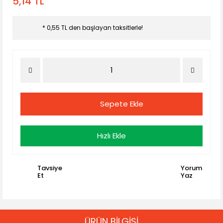
5,14 TL
* 0,55 TL den başlayan taksitlerle!
Sepete Ekle
Hızlı Ekle
Tavsiye
Yorum
Et
Yaz
ÜRÜN BİLGİSİ