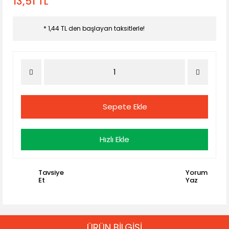
13,51 TL
* 1,44 TL den başlayan taksitlerle!
Sepete Ekle
Hızlı Ekle
Tavsiye
Yorum
Et
Yaz
ÜRÜN BİLGİSİ