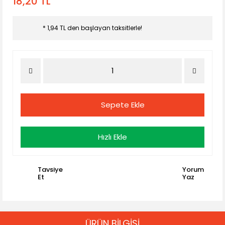
18,20 TL
* 1,94 TL den başlayan taksitlerle!
Sepete Ekle
Hızlı Ekle
Tavsiye
Yorum
Et
Yaz
ÜRÜN BİLGİSİ