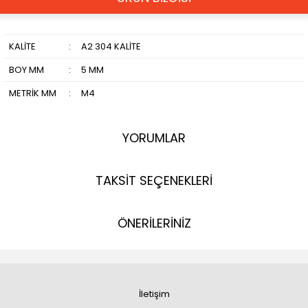
KALİTE
:
A2 304 KALİTE
BOY MM
:
5 MM
METRİK MM
:
M4
YORUMLAR
TAKSİT SEÇENEKLERİ
ÖNERİLERİNİZ
İletişim