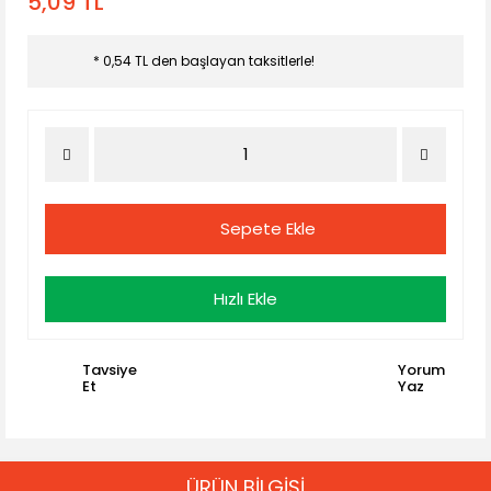
5,09 TL
* 0,54 TL den başlayan taksitlerle!
Sepete Ekle
Hızlı Ekle
Tavsiye
Yorum
Et
Yaz
ÜRÜN BİLGİSİ