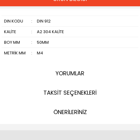
DIN KODU
:
DIN 912
KALİTE
:
A2 304 KALİTE
BOY MM
:
50MM
METRİK MM
:
M4
YORUMLAR
TAKSİT SEÇENEKLERİ
ÖNERİLERİNİZ