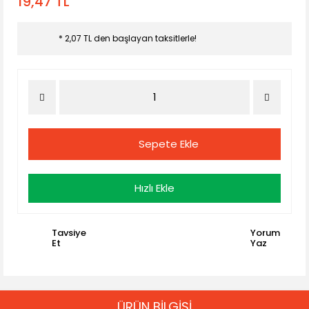
19,47 TL
* 2,07 TL den başlayan taksitlerle!
Sepete Ekle
Hızlı Ekle
Tavsiye
Yorum
Et
Yaz
ÜRÜN BİLGİSİ