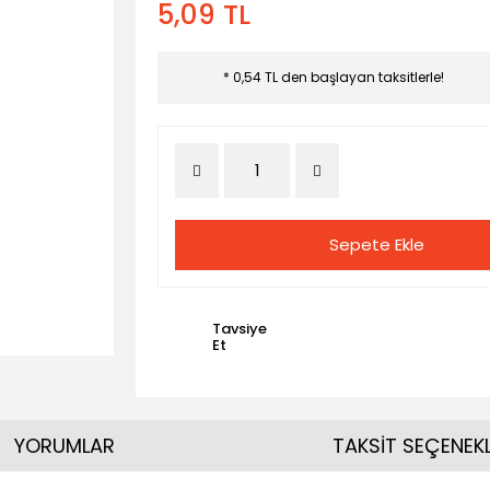
5,09 TL
* 0,54 TL den başlayan taksitlerle!
Sepete Ekle
Tavsiye
Et
YORUMLAR
TAKSİT SEÇENEKL