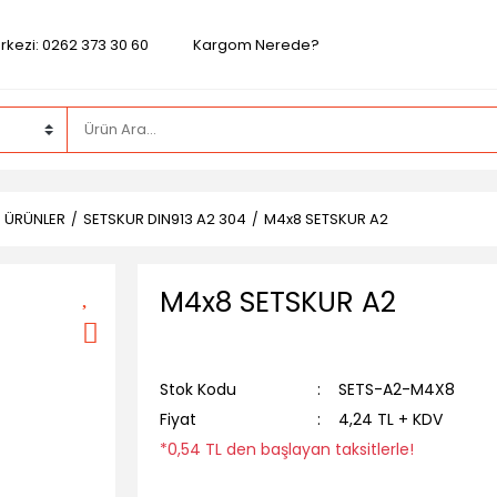
rkezi: 0262 373 30 60
Kargom Nerede?
Z ÜRÜNLER
SETSKUR DIN913 A2 304
M4x8 SETSKUR A2
M4x8 SETSKUR A2
Stok Kodu
SETS-A2-M4X8
Fiyat
4,24 TL + KDV
*0,54 TL den başlayan taksitlerle!