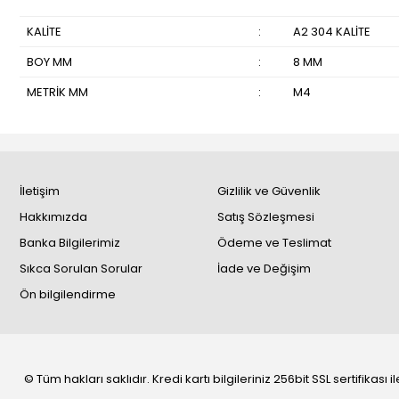
KALİTE
:
A2 304 KALİTE
BOY MM
:
8 MM
METRİK MM
:
M4
İletişim
Gizlilik ve Güvenlik
Hakkımızda
Satış Sözleşmesi
Banka Bilgilerimiz
Ödeme ve Teslimat
Sıkca Sorulan Sorular
İade ve Değişim
Ön bilgilendirme
© Tüm hakları saklıdır. Kredi kartı bilgileriniz 256bit SSL sertifikası