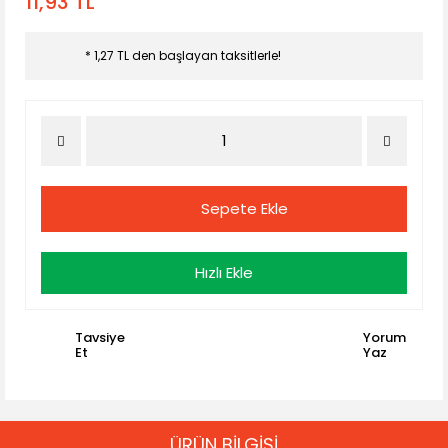
11,93 TL
* 1,27 TL den başlayan taksitlerle!
Sepete Ekle
Hızlı Ekle
Tavsiye
Yorum
Et
Yaz
ÜRÜN BİLGİSİ