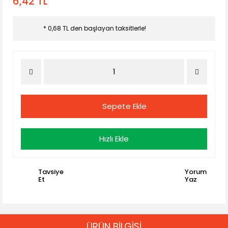
6,42 TL
* 0,68 TL den başlayan taksitlerle!
Sepete Ekle
Hızlı Ekle
Tavsiye
Yorum
Et
Yaz
ÜRÜN BİLGİSİ