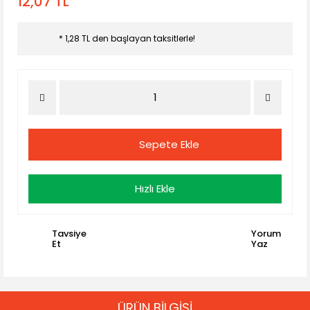
12,07 TL
* 1,28 TL den başlayan taksitlerle!
Sepete Ekle
Hızlı Ekle
Tavsiye
Yorum
Et
Yaz
ÜRÜN BİLGİSİ