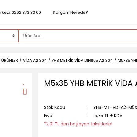
rkezi: 0262 373 30 60
Kargom Nerede?
Z ÜRÜNLER
VİDA A2 304
YHB METRİK VİDA DIN965 A2 304
M5x35 YHB
M5x35 YHB METRİK VİDA 
Stok Kodu
YHB-MT-VD-A2-M5X
Fiyat
15,75 TL + KDV
*2,01 TL den başlayan taksitlerle!