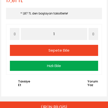
17,61 TL
* 1,87 TL den başlayan taksitlerle!
Sepete Ekle
Hızlı Ekle
Tavsiye
Yorum
Et
Yaz
ÜRÜN BİLGİSİ