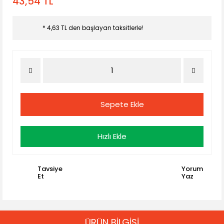
43,54 TL
* 4,63 TL den başlayan taksitlerle!
Sepete Ekle
Hızlı Ekle
Tavsiye
Yorum
Et
Yaz
ÜRÜN BİLGİSİ