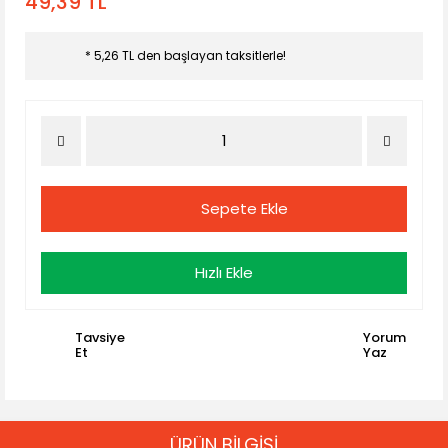
49,39 TL
* 5,26 TL den başlayan taksitlerle!
Sepete Ekle
Hızlı Ekle
Tavsiye
Yorum
Et
Yaz
ÜRÜN BİLGİSİ