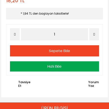
18,20 TL
* 1,94 TL den başlayan taksitlerle!
Sepete Ekle
Hızlı Ekle
Tavsiye
Yorum
Et
Yaz
ÜRÜN BİLGİSİ