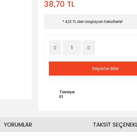
38,70 TL
* 4,12 TL den başlayan taksitlerle!
Sepete Ekle
Tavsiye
Et
YORUMLAR
TAKSİT SEÇENEKL