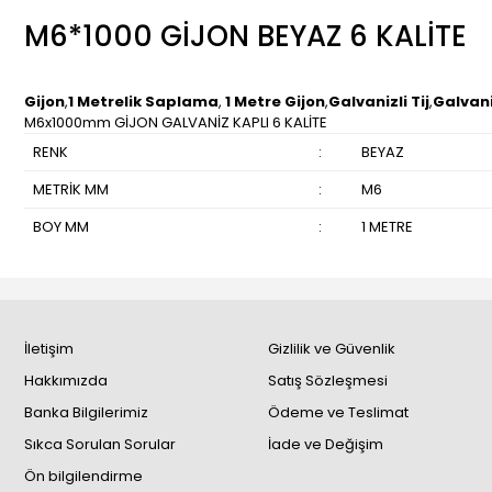
M6*1000 GİJON BEYAZ 6 KALİTE
Gijon
,
1 Metrelik Saplama
,
1 Metre Gijon
,
Galvanizli Tij
,
Galvani
M6x1000mm GİJON GALVANİZ KAPLI 6 KALİTE
RENK
:
BEYAZ
METRİK MM
:
M6
BOY MM
:
1 METRE
İletişim
Gizlilik ve Güvenlik
Hakkımızda
Satış Sözleşmesi
Banka Bilgilerimiz
Ödeme ve Teslimat
Sıkca Sorulan Sorular
İade ve Değişim
Ön bilgilendirme