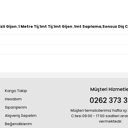
zli Gijon
,
1 Metre Tij
,
1mt Tij
,
1mt Gijon
,
1mt Saplama
,
Sonsuz Diş 
Müşteri Hizmetle
Kargo Takip
0262 373 
Hesabım
Siparişlerim
Müşteri temsilcilerimiz hafta içi:
Alışveriş Sepetim
C.tesi 09:00 - 17:00 saatleri ar
vermektedir.
Beğendiklerim