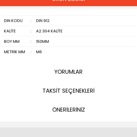
DIN KODU
:
DIN 912
KALİTE
:
A2 304 KALİTE
BOY MM
:
150MM
METRİK MM
:
M6
YORUMLAR
TAKSİT SEÇENEKLERİ
ÖNERİLERİNİZ