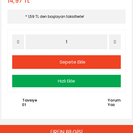
14,97 TL
* 1,59 TL den başlayan taksitlerle!
Sepete Ekle
Hızlı Ekle
Tavsiye
Yorum
Et
Yaz
ÜRÜN BİLGİSİ