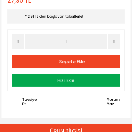
27,30 TL
* 2,91 TL den başlayan taksitlerle!
Sepete Ekle
Hızlı Ekle
Tavsiye
Yorum
Et
Yaz
ÜRÜN BİLGİSİ