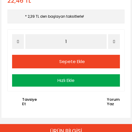
22,46 TL
* 2,39 TL den başlayan taksitlerle!
Sepete Ekle
Hızlı Ekle
Tavsiye
Yorum
Et
Yaz
ÜRÜN BİLGİSİ