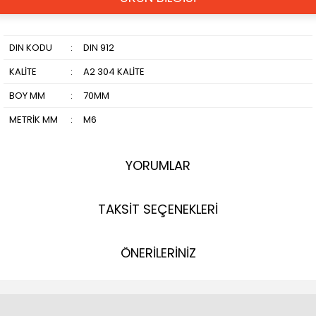
DIN KODU
:
DIN 912
KALİTE
:
A2 304 KALİTE
BOY MM
:
70MM
METRİK MM
:
M6
YORUMLAR
TAKSİT SEÇENEKLERİ
ÖNERİLERİNİZ