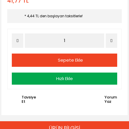
41,77 TL
* 4,44 TL den başlayan taksitlerle!
Sepete Ekle
Hızlı Ekle
Tavsiye
Yorum
Et
Yaz
ÜRÜN BİLGİSİ