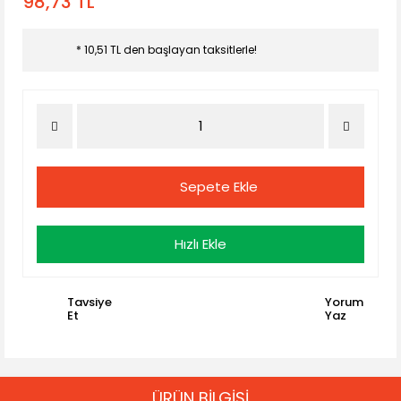
98,73 TL
* 10,51 TL den başlayan taksitlerle!
Sepete Ekle
Hızlı Ekle
Tavsiye
Yorum
Et
Yaz
ÜRÜN BİLGİSİ