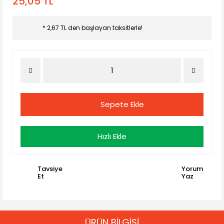
25,05 TL
* 2,67 TL den başlayan taksitlerle!
Sepete Ekle
Hızlı Ekle
Tavsiye
Yorum
Et
Yaz
ÜRÜN BİLGİSİ