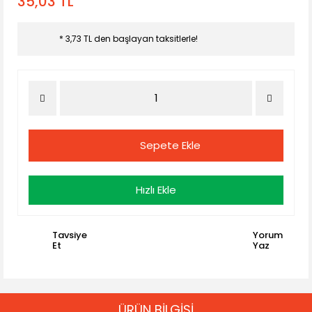
35,03 TL
* 3,73 TL den başlayan taksitlerle!
Sepete Ekle
Hızlı Ekle
Tavsiye
Yorum
Et
Yaz
ÜRÜN BİLGİSİ