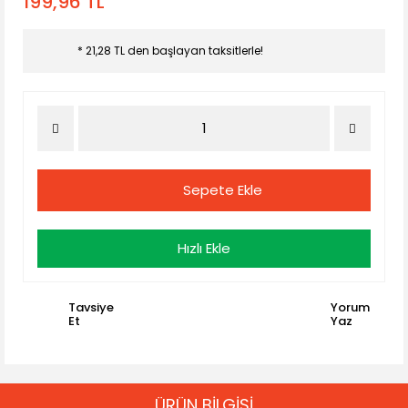
199,96 TL
* 21,28 TL den başlayan taksitlerle!
Sepete Ekle
Hızlı Ekle
Tavsiye
Yorum
Et
Yaz
ÜRÜN BİLGİSİ