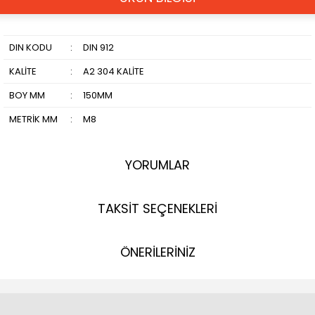
DIN KODU
:
DIN 912
KALİTE
:
A2 304 KALİTE
BOY MM
:
150MM
METRİK MM
:
M8
YORUMLAR
TAKSİT SEÇENEKLERİ
ÖNERİLERİNİZ