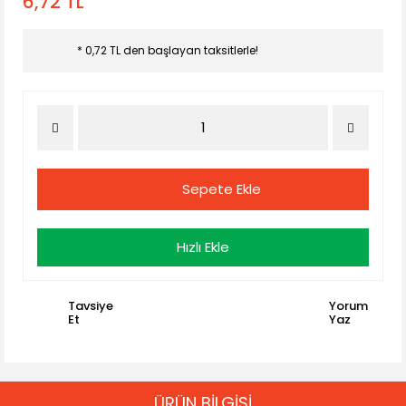
6,72 TL
* 0,72 TL den başlayan taksitlerle!
Sepete Ekle
Hızlı Ekle
Tavsiye
Yorum
Et
Yaz
ÜRÜN BİLGİSİ