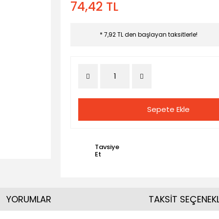
74,42 TL
* 7,92 TL den başlayan taksitlerle!
Sepete Ekle
Tavsiye
Et
YORUMLAR
TAKSİT SEÇENEKL