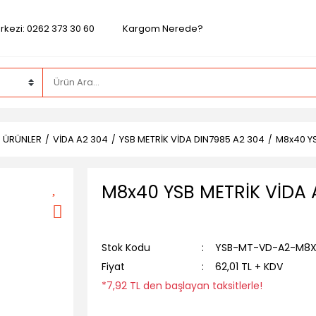
rkezi: 0262 373 30 60
Kargom Nerede?
Z ÜRÜNLER
VİDA A2 304
YSB METRİK VİDA DIN7985 A2 304
M8x40 YS
M8x40 YSB METRİK VİDA 
Stok Kodu
YSB-MT-VD-A2-M8
Fiyat
62,01 TL + KDV
*7,92 TL den başlayan taksitlerle!