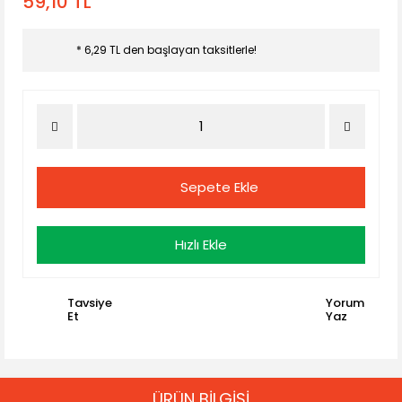
59,10 TL
* 6,29 TL den başlayan taksitlerle!
Sepete Ekle
Hızlı Ekle
Tavsiye
Yorum
Et
Yaz
ÜRÜN BİLGİSİ