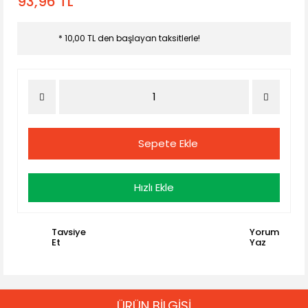
93,96 TL
* 10,00 TL den başlayan taksitlerle!
Sepete Ekle
Hızlı Ekle
Tavsiye
Yorum
Et
Yaz
ÜRÜN BİLGİSİ