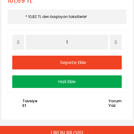
101,69 TL
* 10,82 TL den başlayan taksitlerle!
Sepete Ekle
Hızlı Ekle
Tavsiye
Yorum
Et
Yaz
ÜRÜN BİLGİSİ