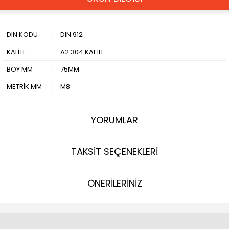
DIN KODU
:
DIN 912
KALİTE
:
A2 304 KALİTE
BOY MM
:
75MM
METRİK MM
:
M8
YORUMLAR
TAKSİT SEÇENEKLERİ
ÖNERİLERİNİZ