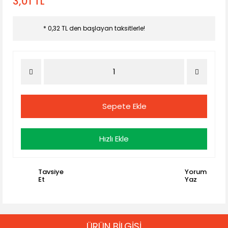
3,01 TL
* 0,32 TL den başlayan taksitlerle!
Sepete Ekle
Hızlı Ekle
Tavsiye
Yorum
Et
Yaz
ÜRÜN BİLGİSİ