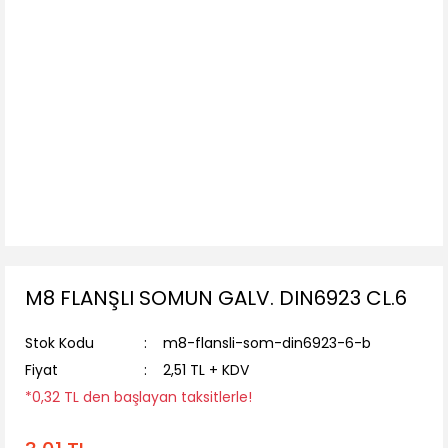
M8 FLANŞLI SOMUN GALV. DIN6923 CL.6
Stok Kodu
m8-flansli-som-din6923-6-b
Fiyat
2,51 TL + KDV
*0,32 TL den başlayan taksitlerle!