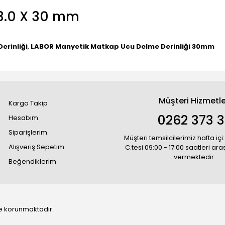
3.0 X 30 mm
erinliği
,
LABOR Manyetik Matkap Ucu Delme Derinliği 30mm
Müşteri Hizmetle
Kargo Takip
0262 373 
Hesabım
Siparişlerim
Müşteri temsilcilerimiz hafta içi:
Alışveriş Sepetim
C.tesi 09:00 - 17:00 saatleri ar
vermektedir.
Beğendiklerim
 ile korunmaktadır.