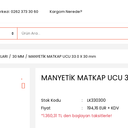
rkezi: 0262 373 30 60
Kargom Nerede?
LARI
30 MM
MANYETİK MATKAP UCU 33.0 X 30 mm
MANYETİK MATKAP UCU 3
Stok Kodu
LK330300
Fiyat
194,16 EUR + KDV
*1.360,31 TL den başlayan taksitlerle!