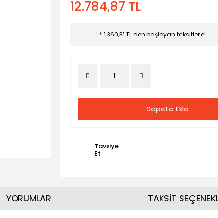
12.784,87 TL
* 1.360,31 TL den başlayan taksitlerle!
Sepete Ekle
Tavsiye
Et
YORUMLAR
TAKSİT SEÇENEKL