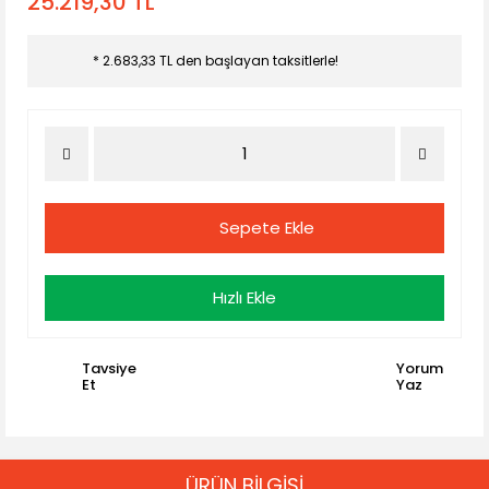
25.219,30 TL
* 2.683,33 TL den başlayan taksitlerle!
Sepete Ekle
Hızlı Ekle
Tavsiye
Yorum
Et
Yaz
ÜRÜN BİLGİSİ