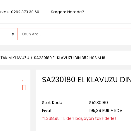
rkezi: 0262 373 30 60
Kargom Nerede?
Ü TAKIM KLAVUZU
SA230180 EL KLAVUZU DIN 352 HSS M 18
SA230180 EL KLAVUZU DIN
Stok Kodu
SA230180
Fiyat
195,39 EUR + KDV
*1.368,95 TL den başlayan taksitlerle!