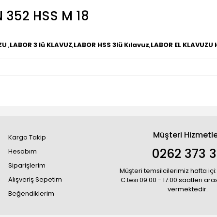
 352 HSS M 18
ZU
,
LABOR 3 lü KLAVUZ
,
LABOR HSS 3lü Kılavuz
,
LABOR EL KLAVUZU 
Müşteri Hizmetle
Kargo Takip
0262 373 
Hesabım
Siparişlerim
Müşteri temsilcilerimiz hafta içi:
Alışveriş Sepetim
C.tesi 09:00 - 17:00 saatleri ar
vermektedir.
Beğendiklerim