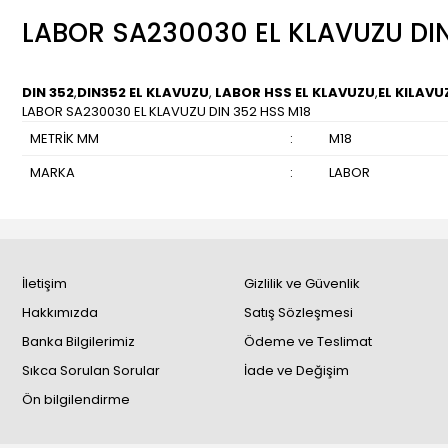
LABOR SA230030 EL KLAVUZU DIN
DIN 352
,
DIN352 EL KLAVUZU
,
LABOR HSS EL KLAVUZU
,
EL KILAVU
LABOR SA230030 EL KLAVUZU DIN 352 HSS M18
METRİK MM
:
M18
MARKA
:
LABOR
İletişim
Gizlilik ve Güvenlik
Hakkımızda
Satış Sözleşmesi
Banka Bilgilerimiz
Ödeme ve Teslimat
Sıkca Sorulan Sorular
İade ve Değişim
Ön bilgilendirme