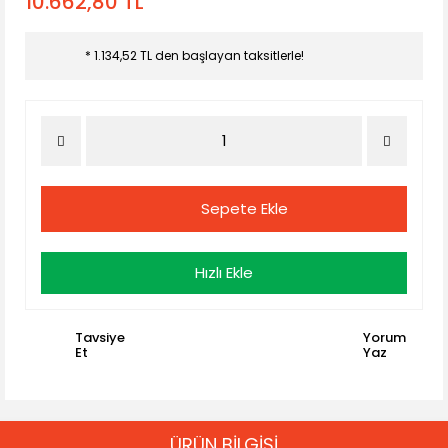
10.662,80 TL
* 1.134,52 TL den başlayan taksitlerle!
Sepete Ekle
Hızlı Ekle
Tavsiye
Yorum
Et
Yaz
ÜRÜN BİLGİSİ