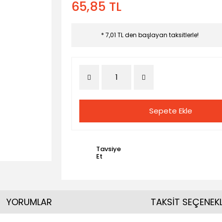
65,85 TL
* 7,01 TL den başlayan taksitlerle!
Sepete Ekle
Tavsiye
Et
YORUMLAR
TAKSİT SEÇENEKL