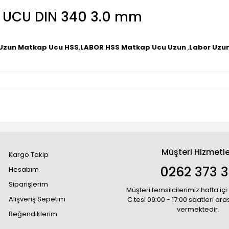
 UCU DIN 340 3.0 mm
 Uzun Matkap Ucu HSS
,
LABOR HSS Matkap Ucu Uzun
,
Labor Uzu
Müşteri Hizmetle
Kargo Takip
0262 373 
Hesabım
Siparişlerim
Müşteri temsilcilerimiz hafta içi:
Alışveriş Sepetim
C.tesi 09:00 - 17:00 saatleri ar
vermektedir.
Beğendiklerim